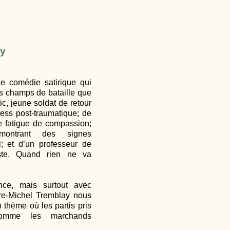
ay
e comédie satirique qui
s champs de bataille que
c, jeune soldat de retour
ress post-traumatique; de
de fatigue de compassion;
montrant des signes
l; et d’un professeur de
émiste. Quand rien ne va
nce, mais surtout avec
re-Michel Tremblay nous
n thème où les partis pris
comme les marchands